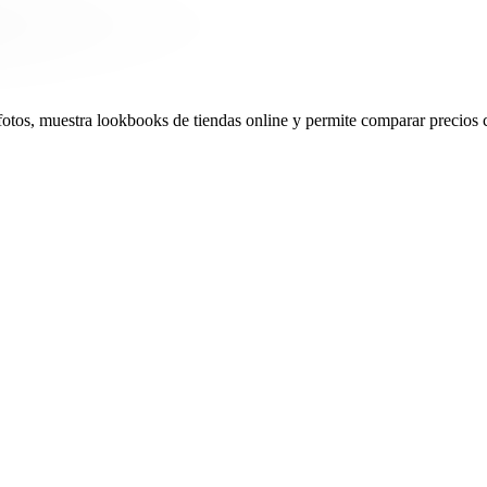
otos, muestra lookbooks de tiendas online y permite comparar precios c
r
27
te the look
61