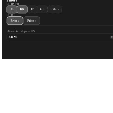
Filters
SHIP TO
US
KR
JP
GB
+ More
SORT
Price ↓
Price ↑
58 results · ships to US
$34.99
U