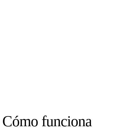
store-abroad.com
Filters
SHIP TO
US
KR
JP
GB
+ More
SORT
Price ↓
Price ↑
58 results · ships to US
$34.99
U
Cómo funciona