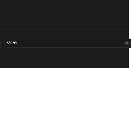
$59.99
S
US