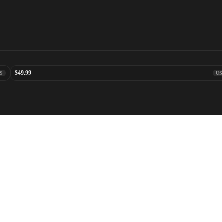
$49.99
S
U